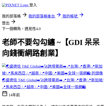
登入
我的部落格
我的部落格後台
我的帳號
登出
下一個轉角，遇見性4.0
老師不要勾勾纏 ~【GDI 呆呆
向錢衝網路創業】
🌏盛德信 T&E Global➡️🚀跨境電商➡️📍台灣/📍香港/📍新加坡/
📍馬來西亞 /📍越南 /📍中國/📍美國➡️全球一張網🛍️
14年前