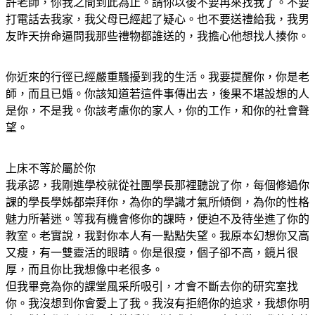
許老師，你我之間到此為止。請你以後不要再來找我了。不要
打電話去我家，我父母已經起了疑心。也不要送禮給我，我男
友昨天拚命逼問我那些禮物都誰送的，我擔心他想找人揍你。
你近來的行徑已經嚴重騷擾到我的生活。我要提醒你，你是老
師，而且已婚。你該知道若這件事傳出去，後果不堪設想的人
是你，不是我。你該考慮你的家人，你的工作，和你的社會聲
望。
上床不等於屬於你
我承認，我剛進學校就從社團學長那裡聽說了你，每個修過你
課的學長學姊都崇拜你，為你的學識才氣所傾倒，為你的性格
魅力所著迷。等我有機會修你的課時，便迫不及待坐進了你的
教室。老實說，我對你本人有一點點失望。我原本幻想你又高
又瘦，有一雙靈活的眼睛。你是很瘦，個子卻不高，鏡片很
厚，而且你比我想像中老很多。
但我畢竟為你的課堂風采所吸引，才會不斷去你的研究室找
你。我沒想到你會愛上了我。我沒有拒絕你的追求，我想你明