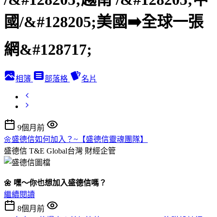
國/&#128205;美國➡️全球一張
網&#128717;️
相簿
部落格
名片
9個月前
🌼盛德信如何加入？~【盛德信靈魂團隊】
盛德信 T&E Global台灣
財經企管
🌼 嘿～你也想加入盛德信嗎？
繼續閱讀
8個月前