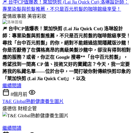
🎆 台中CP值爆表！萊加快剪 (Lai Jia Quick Cut) 洛琳設計師：
專業染髮與剪髮推薦，不只是百元剪髮的咖啡館級享受！
愛情故事館
美容彩妝
🎆 台中CP值爆表！萊加快剪 (Lai Jia Quick Cut) 洛琳設計
師：專業染髮與剪髮推薦，不只是百元剪髮的咖啡館級享受！
​尋找「台中百元剪髮」的你，絕對不能錯過這間隱藏版沙龍！
​你是否厭倦了在價格高昂的高級美髮沙龍中，卻沒有得到相對
應的服務？或者，你正在 Google 搜尋**「台中百元剪髮」，
希望找到一間高 CP 值、技術又好的寶藏店？今天，我一定要
將我的私藏名單——位於台中，一間打破你對傳統快剪印象的
「萊加快剪 (Lai Jia Quick Cut)」，以及
繼續閱讀
8個月前
T&E Global熟齡健康養生圖片
盛德信
財經企管
繼續閱讀