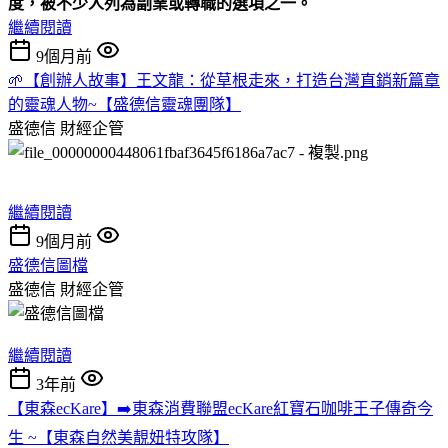
度，被不少人列為副業或轉職的選項之一。
繼續閱讀
9個月前
🌱【創辦人故事】王文龍：從草根走來，打造台灣直銷新篇章
的靈魂人物~【盛德信靈魂團隊】
盛德信
財經企管
繼續閱讀
9個月前
盛德信圖檔
盛德信
財經企管
繼續閱讀
3年前
【東森ecKare】➡️東森消費聯盟ecKare紅寶石咖啡王子傳奇今
生 ~【東森自然美靚妞特攻隊】