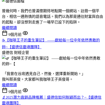
曾幾何時，我們也曾滿懷期待地點開一個網站、註冊一個平
台、相信一通熱情的語音電話。我們以為那是通往財富與自由
的起點，卻沒想到走進了一場早已設下的陷阱。
繼續閱讀
9個月前
☕【咖啡王子的重生筆記】 ——獻給每一位中年依然勇敢的
妳~【盛德信靈魂團隊】
盛德信
財經企管
「我曾在谷底遇見自己，然後，選擇重新開始。」
我叫蔡英俊。大家都叫我咖啡王子英俊哥。
繼續閱讀
9個月前
🔬2025潛力直銷品牌推薦｜盛德信如何脫穎而出？~【盛德信
靈魂團隊】