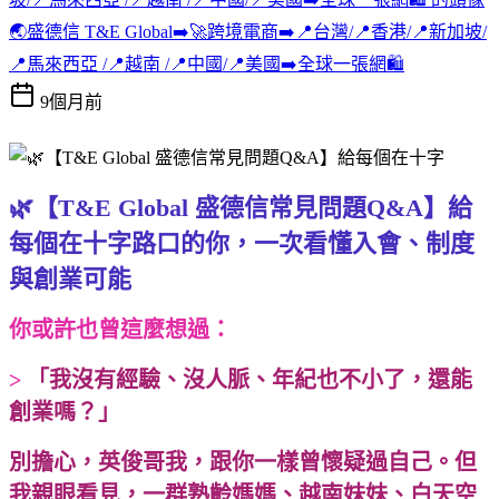
🌏盛德信 T&E Global➡️🚀跨境電商➡️📍台灣/📍香港/📍新加坡/
📍馬來西亞 /📍越南 /📍中國/📍美國➡️全球一張網🛍️
9個月前
🌿【T&E Global 盛德信常見問題Q&A】給
每個在十字路口的你，一次看懂入會、制度
與創業可能
你或許也曾這麼想過：
>
「我沒有經驗、沒人脈、年紀也不小了，還能
創業嗎？」
別擔心，英俊哥我，跟你一樣曾懷疑過自己。但
我親眼看見，一群熟齡媽媽、越南妹妹、白天空