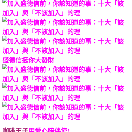
盛德信挺你大發財
咖啡王子
用愛心陪伴您!